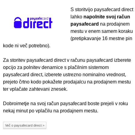
S storitvijo paysafecard direct
lahko
napolnite svoj račun
paysafecard
na prodajnem
mestu v enem samem koraku
(pretipkavanje 16 mestne pin
kode ni več potrebno).
Za storitev paysafecard direct v računu paysafecard izberete
opcijo za polnitev denarnice s plačilnim sistemom
paysafecard direct, izberete ustrezno nominalno vrednost,
prejeto črtno kodo pokažete prodajalcu na prodajnem mestu
ter vplačate zahtevani znesek.
Dobroimetje na svoj račun paysafecard boste prejeli v roku
nekaj minut po vplačilu na prodajnem mestu.
Več o paysafecard direct >