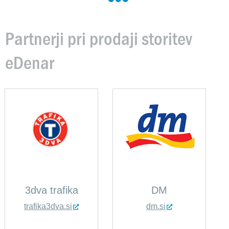
Partnerji pri prodaji storitev
eDenar
3dva trafika
DM
trafika3dva.si
dm.si