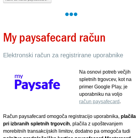
My paysafecard račun
Elektronski račun za registrirane uporabnike
Na osnovi potreb večjih
spletnih trgovcev, kot na
primer Google Play, je
uporabniku na voljo
račun paysafecard
.
Račun paysafecard omogoča registracijo uporabnika,
plačila
pri izbranih spletnih trgovcih
, plačila z upoštevanjem
morebitnih transakcijskih limitov, dodatno pa omogoča tudi